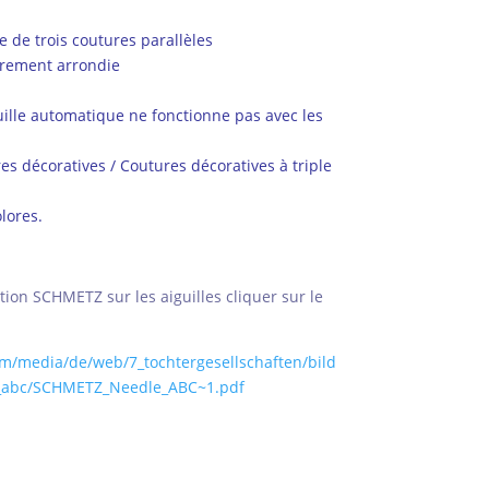
e de trois coutures parallèles
gèrement arrondie
uille automatique ne fonctionne pas avec les
res décoratives / Coutures décoratives à triple
lores.
ion SCHMETZ sur les aiguilles cliquer sur le
/media/de/web/7_tochtergesellschaften/bild
l_abc/SCHMETZ_Needle_ABC~1.pdf