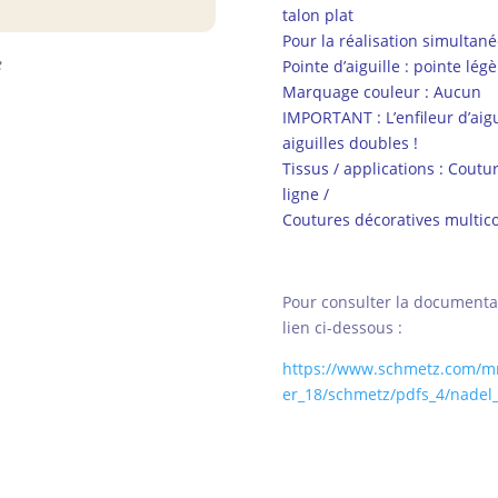
talon plat
Pour la réalisation simultané
e
Pointe d’aiguille : pointe lé
Marquage couleur : Aucun
IMPORTANT : L’enfileur d’aig
aiguilles doubles !
Tissus / applications : Coutu
ligne /
Coutures décoratives multico
Pour consulter la documentat
lien ci-dessous :
https://www.schmetz.com/mm
er_18/schmetz/pdfs_4/nade