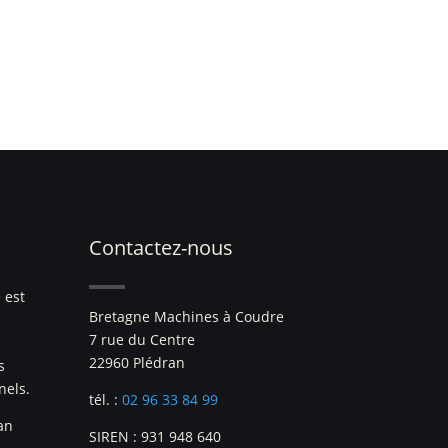
Contactez-nous
 est
Bretagne Machines à Coudre
7 rue du Centre
22960 Plédran
s
nels.
tél. :
02 96 33 84 99
an
SIREN : 931 948 640