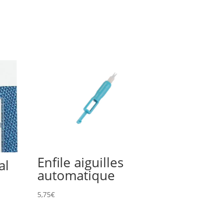
Enfile aiguilles
al
automatique
5,75
€