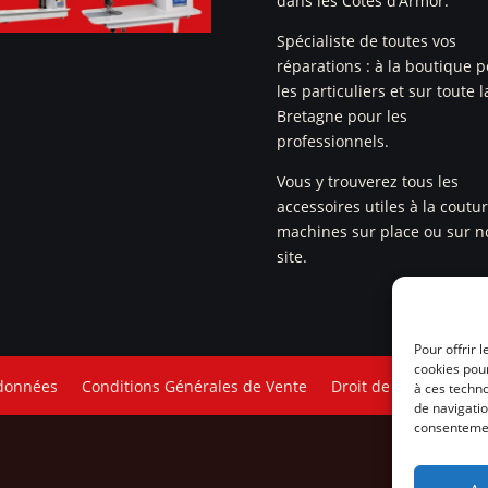
dans les Côtes d’Armor.
Spécialiste de toutes vos
réparations : à la boutique 
les particuliers et sur toute l
Bretagne pour les
professionnels.
Vous y trouverez tous les
accessoires utiles à la coutu
machines sur place ou sur n
site.
Pour offrir 
cookies pour
 données
Conditions Générales de Vente
Droit de rétractation
à ces techn
de navigatio
consentement
®