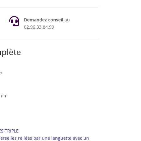

Demandez conseil
au
02.96.33.84.99
mplète
5
5 mm
S TRIPLE
iverselles reliées par une languette avec un