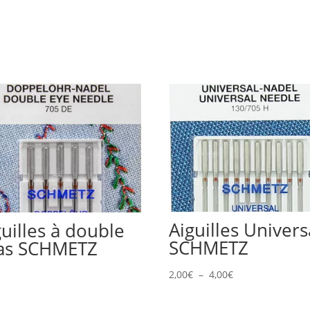
Aiguilles Univers
guilles à double
SCHMETZ
as SCHMETZ
Plage
2,00
€
–
4,00
€
€
de
prix :