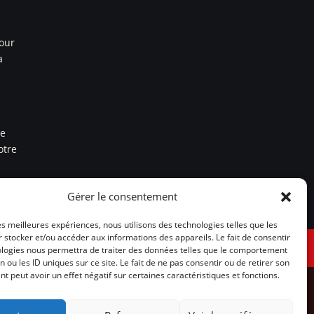
pour
a
re
otre
Gérer le consentement
les meilleures expériences, nous utilisons des technologies telles que les
 stocker et/ou accéder aux informations des appareils. Le fait de consentir
Politique de cookies (UE)
ologies nous permettra de traiter des données telles que le comportement
n ou les ID uniques sur ce site. Le fait de ne pas consentir ou de retirer son
 peut avoir un effet négatif sur certaines caractéristiques et fonctions.