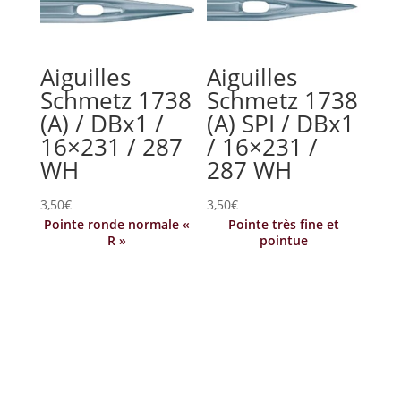
Aiguilles
Aiguilles
Schmetz 1738
Schmetz 1738
(A) / DBx1 /
(A) SPI / DBx1
16×231 / 287
/ 16×231 /
WH
287 WH
3,50
€
3,50
€
Pointe ronde normale «
Pointe très fine et
R »
pointue