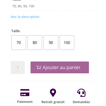
70, 80, 90, 100
Voir la description
Taille
70
80
90
100
quantité
Ajouter au panier
de
Aiguilles
Schmetz
1738
(A)



SUK
/
Paiement
Retrait gratuit
Demandez