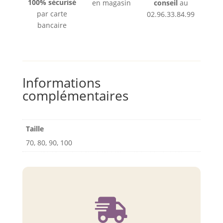
DBx1
100% sécurisé
en magasin
conseil
au
/
par carte
02.96.33.84.99
16x231
bancaire
/
287
WH
Informations
complémentaires
Taille
70, 80, 90, 100
