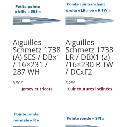
Aiguilles
Aiguilles
Schmetz 1738
Schmetz 1738
(A) SES / DBx1
LR / DBX1 (a)
/ 16×231 /
/16×230 R TW
287 WH
/ DCxF2
3,50
€
6,25
€
Jersey et tricots
Cuir coutures inclinées