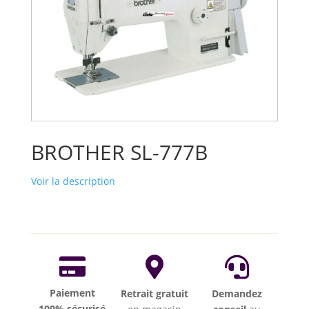
BROTHER SL-777B
Voir la description



Paiement
Retrait gratuit
Demandez
100% sécurisé