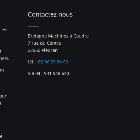
Contactez-nous
 est
Bretagne Machines à Coudre
7 rue du Centre
22960 Plédran
s
nels.
tél. :
02 96 33 84 99
an
SIREN : 931 948 640
pour
a
re