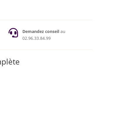

Demandez conseil
au
02.96.33.84.99
mplète