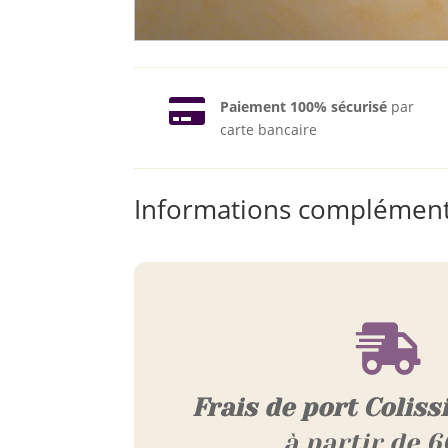

Paiement 100% sécurisé
par
carte bancaire
Informations complément

Frais de port Coliss
à partir de 6