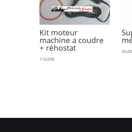
Kit moteur
Su
machine a coudre
mé
+ réhostat
49,0
110,00
€