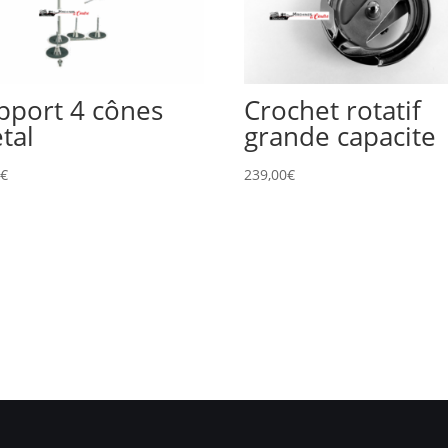
pport 4 cônes
Crochet rotatif
tal
grande capacite
0
€
239,00
€