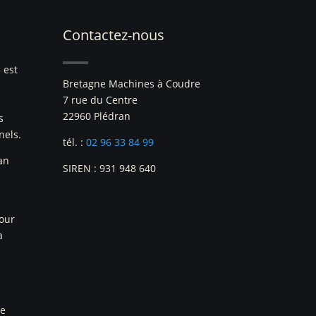
Contactez-nous
 est
Bretagne Machines à Coudre
7 rue du Centre
22960 Plédran
s
nels.
tél. :
02 96 33 84 99
an
SIREN : 931 948 640
pour
a
re