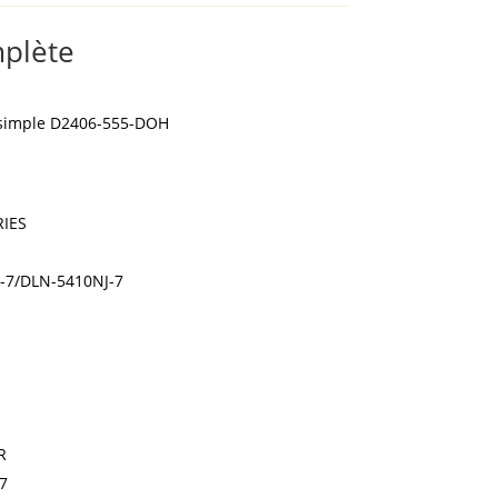
mplète
 simple D2406-555-DOH
RIES
-7/DLN-5410NJ-7
R
7