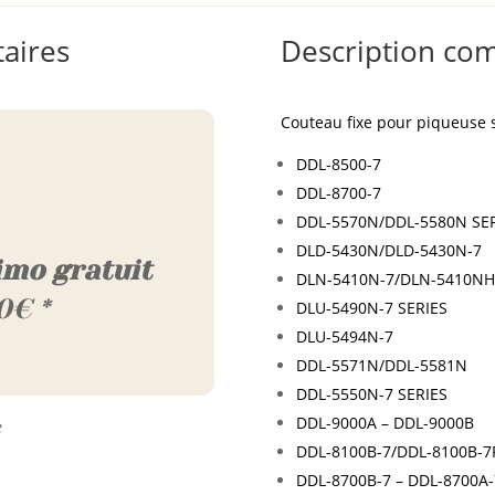
aires
Description co
Couteau fixe pour piqueuse
DDL-8500-7
DDL-8700-7
DDL-5570N/DDL-5580N SE
DLD-5430N/DLD-5430N-7
imo gratuit
DLN-5410N-7/DLN-5410NH
0€ *
DLU-5490N-7 SERIES
DLU-5494N-7
DDL-5571N/DDL-5581N
DDL-5550N-7 SERIES
DDL-9000A – DDL-9000B
e
DDL-8100B-7/DDL-8100B-7
DDL-8700B-7 – DDL-8700A-