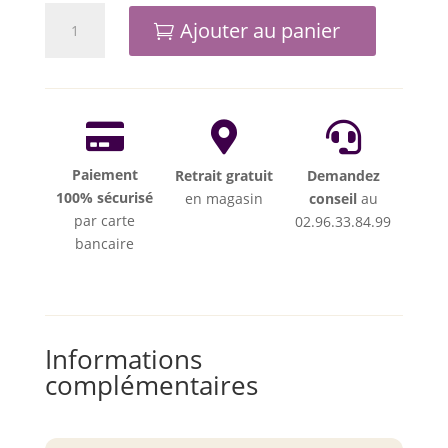
quantité
Ajouter au panier
de
Crochet
rotatif
petite
capacite



Paiement
Retrait gratuit
Demandez
100% sécurisé
en magasin
conseil
au
par carte
02.96.33.84.99
bancaire
Informations
complémentaires