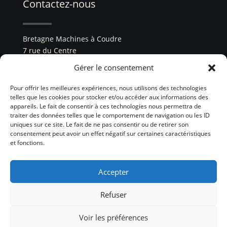
Contactez-nous
Bretagne Machines à Coudre
7 rue du Centre
22960 Plédran
Gérer le consentement
tél. :
02 96 33 84 99
Pour offrir les meilleures expériences, nous utilisons des technologies
telles que les cookies pour stocker et/ou accéder aux informations des
SIREN : 931 948 640
appareils. Le fait de consentir à ces technologies nous permettra de
traiter des données telles que le comportement de navigation ou les ID
uniques sur ce site. Le fait de ne pas consentir ou de retirer son
consentement peut avoir un effet négatif sur certaines caractéristiques
et fonctions.
Accepter
Refuser
Ce site a été développé par
La loupiote du WEB
®
Voir les préférences