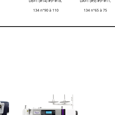
DB×1 (#14) #9~#18,
DA×1 (#9) #9~#11,
134 n°90 à 110
134 n°65 à 75