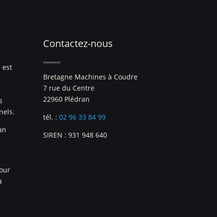
Contactez-nous
 est
Bretagne Machines à Coudre
7 rue du Centre
22960 Plédran
s
nels.
tél. :
02 96 33 84 99
an
SIREN : 931 948 640
pour
a