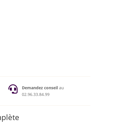

Demandez conseil
au
02.96.33.84.99
mplète