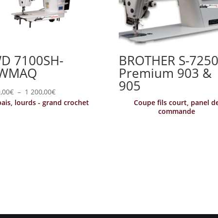
D 7100SH-
BROTHER S-7250
EWMAQ
Premium 903 &
905
Plage
,00
€
–
1 200,00
€
ais, lourds - grand crochet
Coupe fils court, panel d
de
commande
prix :
1
080,00€
à
1
200,00€