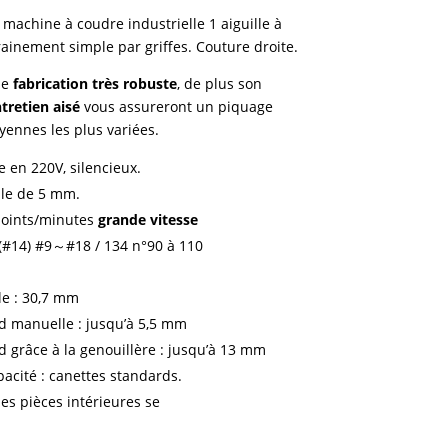
machine à coudre industrielle 1 aiguille à
rainement simple par griffes. Couture droite.
ne
fabrication très robuste
, de plus son
tretien aisé
vous assureront un piquage
ennes les plus variées.
 en 220V, silencieux.
ale de 5 mm.
 points/minutes
grande vitesse
1 (#14) #9～#18 / 134 n°90 à 110
le : 30,7 mm
d manuelle : jusqu’à 5,5 mm
d grâce à la genouillère : jusqu’à 13 mm
pacité : canettes standards.
es pièces intérieures se