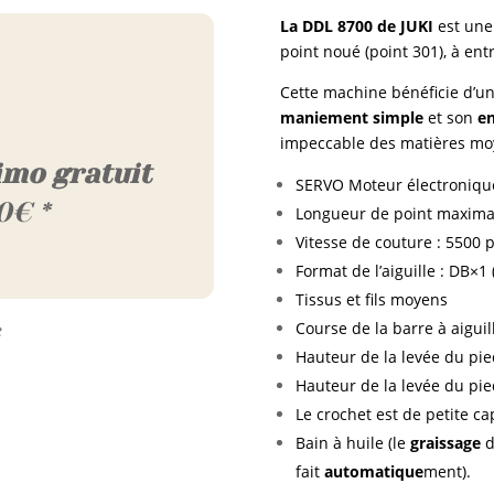
La DDL 8700 de JUKI
est une 
point noué (point 301), à ent
Cette machine bénéficie d’u
maniement simple
et son
en
impeccable des matières moy
imo gratuit
SERVO Moteur électronique
0€ *
Longueur de point maxim
Vitesse de couture : 5500
Format de l’aiguille : DB×
Tissus et fils moyens
Course de la barre à aiguil
e
Hauteur de la levée du pie
Hauteur de la levée du pie
Le crochet est de petite ca
Bain à huile (le
graissage
d
fait
automatique
ment).