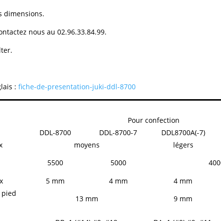
s dimensions.
ontactez nous au 02.96.33.84.99.
ter.
ais :
fiche-de-presentation-juki-ddl-8700
Pour confection
DDL-8700
DDL-8700-7
DDL8700A(-7)
ux
moyens
légers
5500
5000
400
x
5 mm
4 mm
4 mm
 pied
13 mm
9 mm