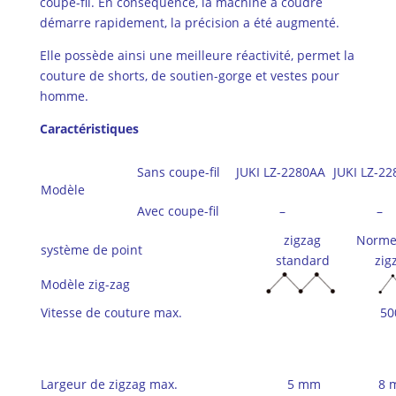
coupe-fil. En conséquence, la machine à coudre
démarre rapidement, la précision a été augmenté.
Elle possède ainsi une meilleure réactivité, permet la
couture de shorts, de soutien-gorge et vestes pour
homme.
Caractéristiques
Sans coupe-fil
JUKI LZ-2280AA
JUKI LZ-2
Modèle
Avec coupe-fil
–
–
zigzag
Norme
système de point
standard
zig
Modèle zig-zag
Vitesse de couture max.
50
Largeur de zigzag max.
5 mm
8 