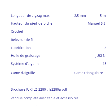
Longueur de zigzag max.
2,5 mm
5 
Hauteur du pied-de-biche
Manuel 5,5
Crochet
Releveur de fil
Lubrification
Huile de graissage
JUKI N
Système d’aiguille
1
Came d’aiguille
Came triangulaire
Brochure JUKI LZ-2280 :
lz2280a pdf
Vendue complète avec table et accessoires.