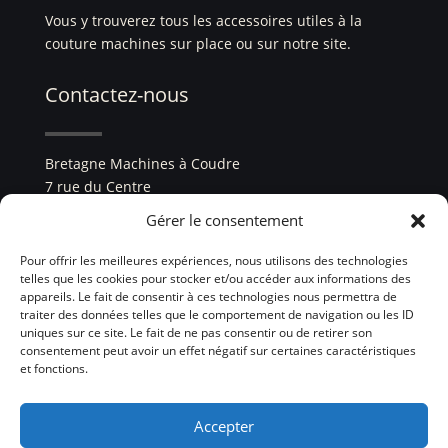
Vous y trouverez tous les accessoires utiles à la
couture machines sur place ou sur notre site.
Contactez-nous
Bretagne Machines à Coudre
7 rue du Centre
22960 Plédran
Gérer le consentement
tél. :
02 96 33 84 99
Pour offrir les meilleures expériences, nous utilisons des technologies
telles que les cookies pour stocker et/ou accéder aux informations des
SIREN : 931 948 640
appareils. Le fait de consentir à ces technologies nous permettra de
traiter des données telles que le comportement de navigation ou les ID
uniques sur ce site. Le fait de ne pas consentir ou de retirer son
consentement peut avoir un effet négatif sur certaines caractéristiques
et fonctions.
Accepter