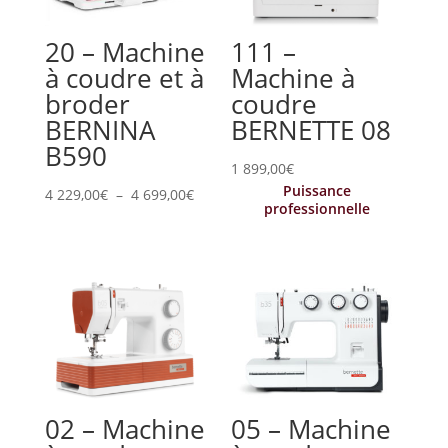
20 – Machine
111 –
à coudre et à
Machine à
broder
coudre
BERNINA
BERNETTE 08
B590
1 899,00
€
Puissance
Plage
4 229,00
€
–
4 699,00
€
professionnelle
de
prix :
4
229,00€
à
4
699,00€
02 – Machine
05 – Machine