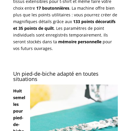
tissus extensibles pour t-shirt et même faire votre
choix entre
17 boutonnières
. La machine offre bien
plus que les points utilitaires : vous pourrez créer de
magnifiques détails grâce aux
133 points décoratifs
et 35 points de quilt
. Les paramètres de point
individuels sont enregistrés temporairement. Ils
seront stockés dans ta
mémoire personnelle
pour
vos futurs ouvrages.
Un pied-de-biche adapté en toutes
situations
Huit
semel
les
pour
pied-
de-