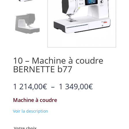
10 – Machine à coudre
BERNETTE b77
Plage
1 214,00
€
–
1 349,00
€
de
prix :
Machine à coudre
1
214,00€
Voir la description
à
1
Votre choix