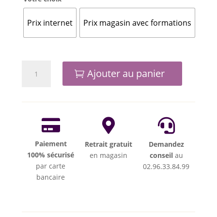
349,00€
Prix internet
Prix magasin avec formations
quantité
Ajouter au panier
de
10
-
Machine
à



coudre
BERNETTE
Paiement
Retrait gratuit
Demandez
b77
100% sécurisé
en magasin
conseil
au
par carte
02.96.33.84.99
bancaire