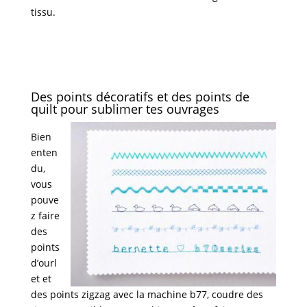
tissu.
Des points décoratifs et des points de
quilt pour sublimer tes ouvrages
Bien
enten
du,
vous
pouve
z faire
des
points
d’ourl
et et
des points zigzag avec la machine b77, coudre des