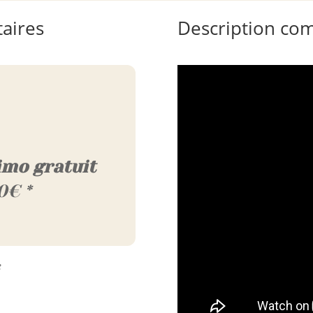
aires
Description co
imo gratuit
0€ *
e