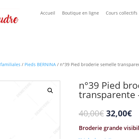
Accueil
Boutique en ligne
Cours collectifs
familiales
/
Pieds BERNINA
/ n°39 Pied broderie semelle transpar
n°39 Pied bro
transparente
Le
L
40,00
€
32,00
€
prix
pr
initial
ac
Broderie grande visibil
était :
es