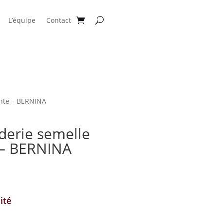
L’équipe
Contact
ente – BERNINA
derie semelle
 – BERNINA
e
ix
tuel
ité
t :