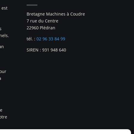
 est
Bretagne Machines à Coudre
7 rue du Centre
22960 Plédran
s
nels.
tél. :
02 96 33 84 99
an
SIREN : 931 948 640
pour
a
re
otre