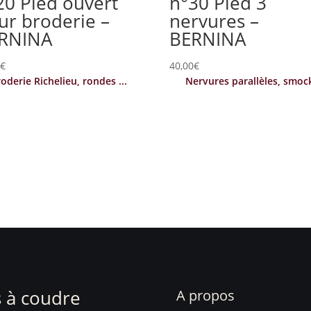
20 Pied ouvert
n°30 Pied 3
ur broderie –
nervures –
RNINA
BERNINA
0
€
40,00
€
oderie Richelieu, rondes ...
Nervures parallèles, smoc
 à coudre
A propos