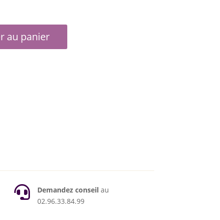
2,00€.
r au panier

Demandez conseil
au
02.96.33.84.99