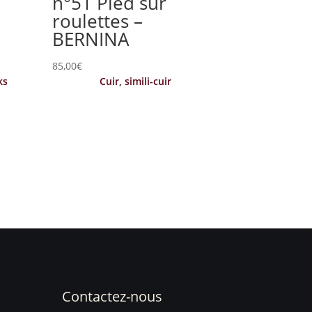
n°51 Pied sur
roulettes –
BERNINA
85,00
€
ks
Cuir, simili-cuir
Contactez-nous