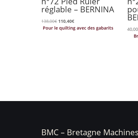
n°72 Pied Ruler
n°
réglable – BERNINA
po
BE
Le
Le
138,00
€
110,40
€
Pour le quilting avec des gabarits
prix
prix
40,0
Br
initial
actuel
était :
est :
138,00€.
110,40€.
BMC – Bretagne Machines