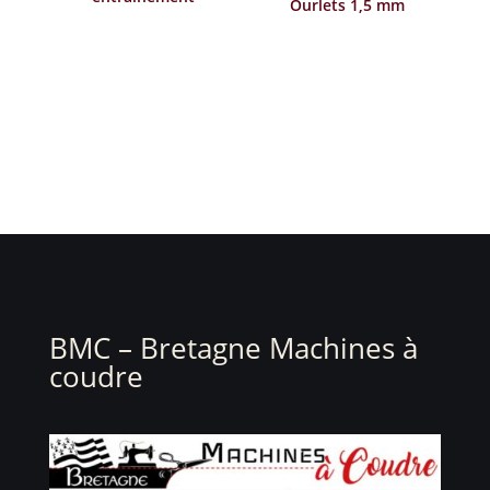
Ourlets 1,5 mm
de
prix :
3,00€
à
13,20€
BMC – Bretagne Machines à
coudre