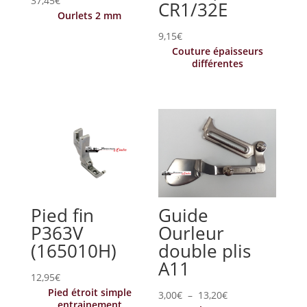
37,45
€
CR1/32E
Ourlets 2 mm
9,15
€
Couture épaisseurs
différentes
Pied fin
Guide
P363V
Ourleur
(165010H)
double plis
A11
12,95
€
Pied étroit simple
Plage
3,00
€
–
13,20
€
entrainement