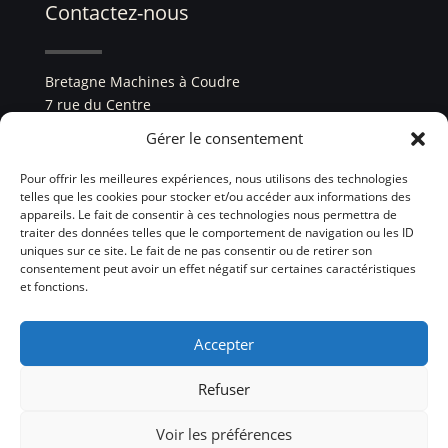
Contactez-nous
Bretagne Machines à Coudre
7 rue du Centre
22960 Plédran
Gérer le consentement
tél. :
02 96 33 84 99
Pour offrir les meilleures expériences, nous utilisons des technologies
telles que les cookies pour stocker et/ou accéder aux informations des
SIREN : 931 948 640
appareils. Le fait de consentir à ces technologies nous permettra de
traiter des données telles que le comportement de navigation ou les ID
uniques sur ce site. Le fait de ne pas consentir ou de retirer son
consentement peut avoir un effet négatif sur certaines caractéristiques
et fonctions.
Accepter
Refuser
Ce site a été développé par
La loupiote du WEB
®
Voir les préférences