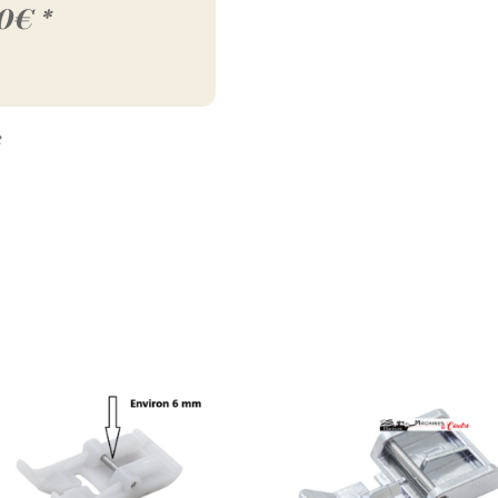
0€ *
e