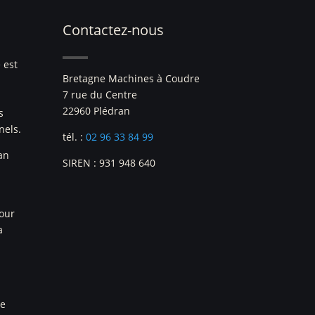
Contactez-nous
 est
Bretagne Machines à Coudre
7 rue du Centre
22960 Plédran
s
nels.
tél. :
02 96 33 84 99
an
SIREN : 931 948 640
pour
a
re