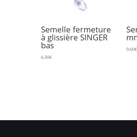
Semelle fermeture
Se
à glissière SINGER
mm
bas
9,60
6,30
€