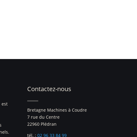
Contactez-nous
 est
Bretagne Machines à Coudre
7 rue du Centre
22960 Plédran
s
nels.
tél. :
02 96 33 84 99