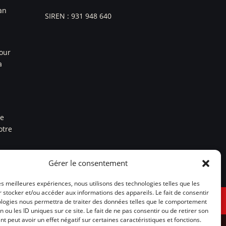
an
SIREN : 931 948 640
pour
a
re
otre
Gérer le consentement
les meilleures expériences, nous utilisons des technologies telles que les
 stocker et/ou accéder aux informations des appareils. Le fait de consentir
Politique de cookies (UE)
ologies nous permettra de traiter des données telles que le comportement
n ou les ID uniques sur ce site. Le fait de ne pas consentir ou de retirer son
 peut avoir un effet négatif sur certaines caractéristiques et fonctions.