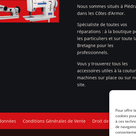
Nous sommes situés à Plédr
dans les Côtes d’Armor.
Spécialiste de toutes vos
réparations : à la boutique 
les particuliers et sur toute l
Bretagne pour les
professionnels.
Vous y trouverez tous les
accessoires utiles à la coutu
machines sur place ou sur n
site.
Pour offrir 
cookies pour
 données
Conditions Générales de Vente
Droit de rétractation
à ces techn
de navigatio
consentement