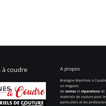
 à coudre
A propos
Bretagne Machines à Coudre
un magasin
de
ventes
et
réparations
de
matériels de couture pour le
particuliers et les profession