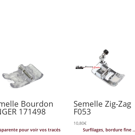
melle Bourdon
Semelle Zig-Zag
NGER 171498
F053
€
10,80
€
sparente pour voir vos tracés
Surfilages, bordure fine ..