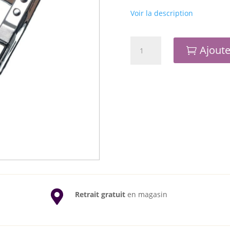
Voir la description
quantité
Ajoute
de
Semelle
d'assemblage
bord
à
bord
(F056)

Retrait gratuit
en magasin