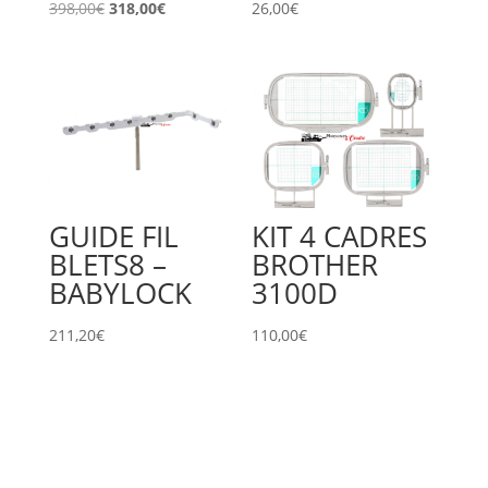
Le
Le
398,00
€
318,00
€
26,00
€
prix
prix
initial
actuel
était :
est :
398,00€.
318,00€.
GUIDE FIL
KIT 4 CADRES
BLETS8 –
BROTHER
BABYLOCK
3100D
211,20
€
110,00
€