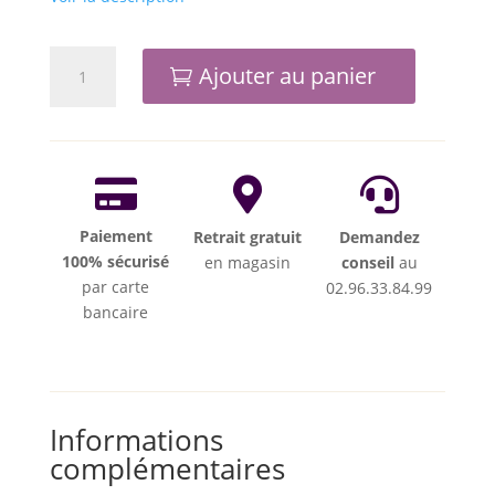
quantité
Ajouter au panier
de
SUPPORT
CONE
ADDITIONNEL
BABYLOCK



Paiement
Retrait gratuit
Demandez
100% sécurisé
en magasin
conseil
au
par carte
02.96.33.84.99
bancaire
Informations
complémentaires