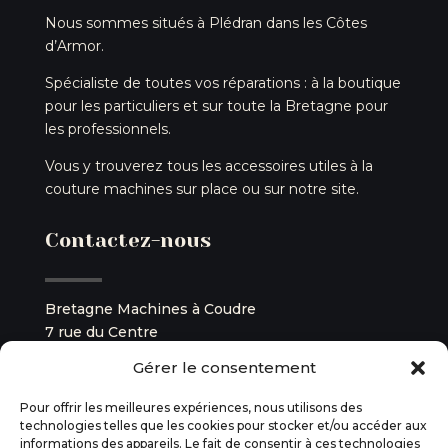
Nous sommes situés à Plédran dans les Côtes
d’Armor.
Spécialiste de toutes vos réparations : à la boutique
pour les particuliers et sur toute la Bretagne pour
les professionnels.
Vous y trouverez tous les accessoires utiles à la
couture machines sur place ou sur notre site.
Contactez-nous
Bretagne Machines à Coudre
7 rue du Centre
22960 Plédran
Gérer le consentement
tél. :
02 96 33 84 99
Pour offrir les meilleures expériences, nous utilisons des
technologies telles que les cookies pour stocker et/ou accéder aux
SIREN : 931 948 640
informations des appareils. Le fait de consentir à ces technologies