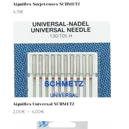
Aiguilles Surjeteuses SCHMETZ
4,15
€
Aiguilles Universal SCHMETZ
Plage
2,00
€
–
4,00
€
de
prix :