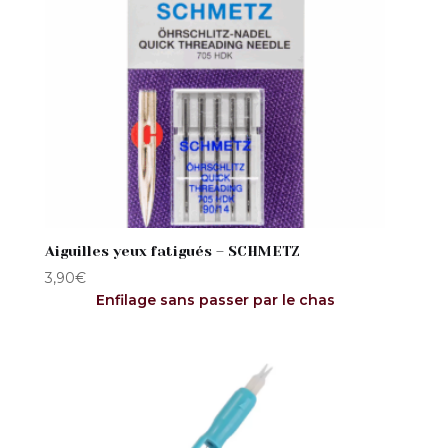
2,00€
à
4,00€
Aiguilles yeux fatigués – SCHMETZ
3,90
€
Enfilage sans passer par le chas