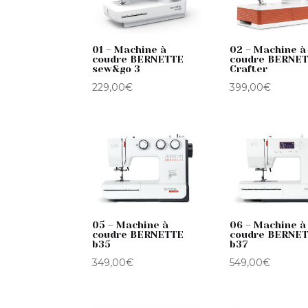
01 – Machine à
02 – Machine à
coudre BERNETTE
coudre BERNET
sew&go 3
Crafter
229,00
€
399,00
€
05 – Machine à
06 – Machine à
coudre BERNETTE
coudre BERNE
b35
b37
349,00
€
549,00
€