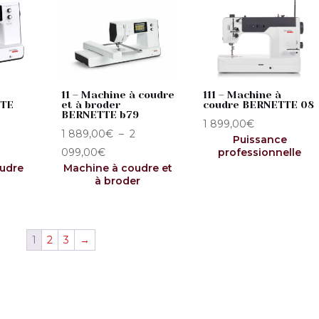
était :
est :
999,00€.
799,
11 – Machine à coudre
111 – Machine à
TTE
et à broder
coudre BERNETTE 08
BERNETTE b79
1 899,00
€
1 889,00
€
–
2
Puissance
Plage
099,00
€
professionnelle
udre
Machine à coudre et
de
à broder
prix :
1
€
889,00€
1
2
3
→
à
2
€
099,00€