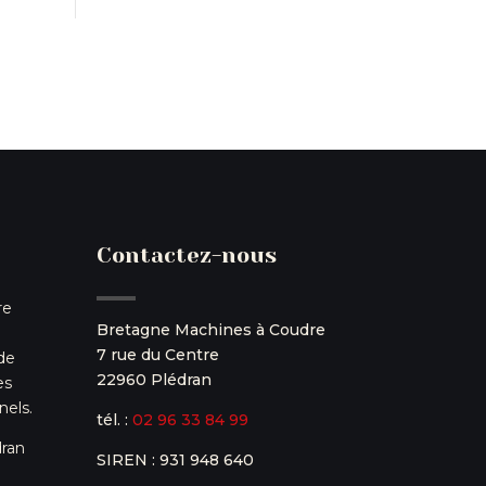
Contactez-nous
re
Bretagne Machines à Coudre
7 rue du Centre
de
22960 Plédran
es
nels.
tél. :
02 96 33 84 99
ran
SIREN : 931 948 640