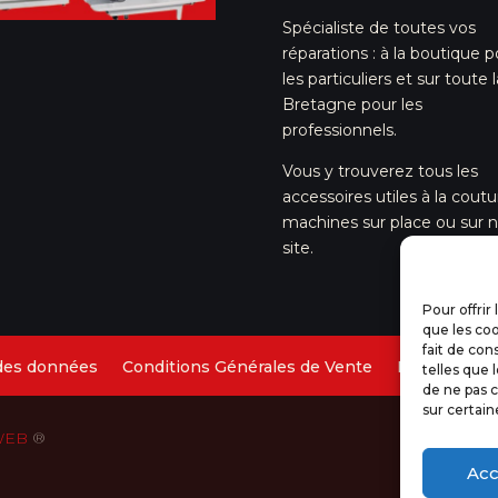
Spécialiste de toutes vos
réparations : à la boutique p
les particuliers et sur toute l
Bretagne pour les
professionnels.
Vous y trouverez tous les
accessoires utiles à la coutu
machines sur place ou sur n
site.
Pour offrir
que les coo
fait de con
 des données
Conditions Générales de Vente
Droit de rét
telles que 
de ne pas c
sur certain
 WEB
®
Acc