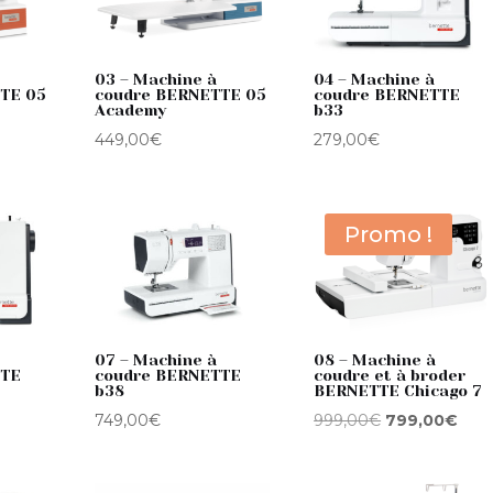
03 – Machine à
04 – Machine à
TE 05
coudre BERNETTE 05
coudre BERNETTE
Academy
b33
449,00
€
279,00
€
Promo !
07 – Machine à
08 – Machine à
TTE
coudre BERNETTE
coudre et à broder
b38
BERNETTE Chicago 7
Le
Le
749,00
€
999,00
€
799,00
€
prix
prix
initial
actu