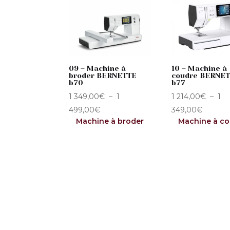
09 – Machine à
10 – Machine à
broder BERNETTE
coudre BERNE
b70
b77
1 349,00
€
–
1
1 214,00
€
–
1
Plage
Plage
499,00
€
349,00
€
Machine à broder
Machine à co
de
de
prix :
prix :
1
1
349,00€
214,00
à
à
1
1
499,00€
349,00