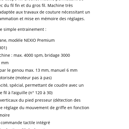
 du fil fin et du gros fil. Machine très
 adaptée aux travaux de couture nécessitant un
rammation et mise en mémoire des réglages.
le simple entrainement :
lane, modèle NEXIO Premium
301)
chine : max. 4000 spm, bridage 3000
 5 mm
: par le genou max. 13 mm, manuel 6 mm
torisée (moteur pas à pas)
acité, spécial, permettant de coudre avec
un
fil à l’aiguille (n° 120 à 30)
erticaux du pied presseur (détection des
le réglage du mouvement de griffe en fonction
moire
 commande tactile intégré