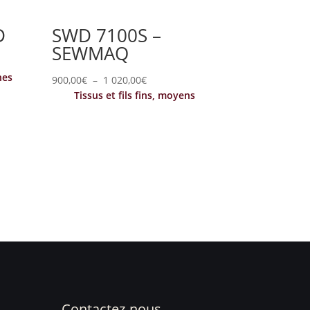
D
SWD 7100S –
SEWMAQ
nes
Plage
900,00
€
–
1 020,00
€
Tissus et fils fins, moyens
de
prix :
900,00€
à
1
020,00€
Contactez-nous