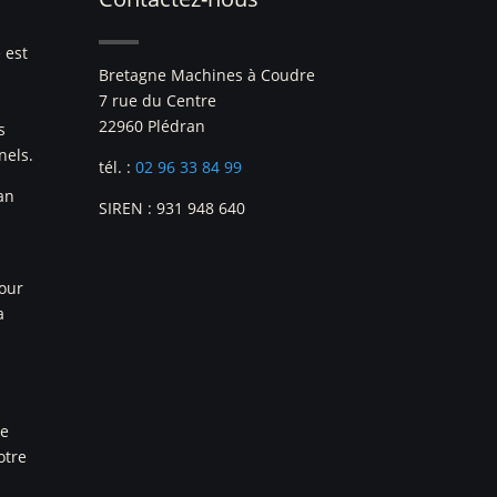
 est
Bretagne Machines à Coudre
7 rue du Centre
22960 Plédran
s
nels.
tél. :
02 96 33 84 99
an
SIREN : 931 948 640
pour
a
re
otre