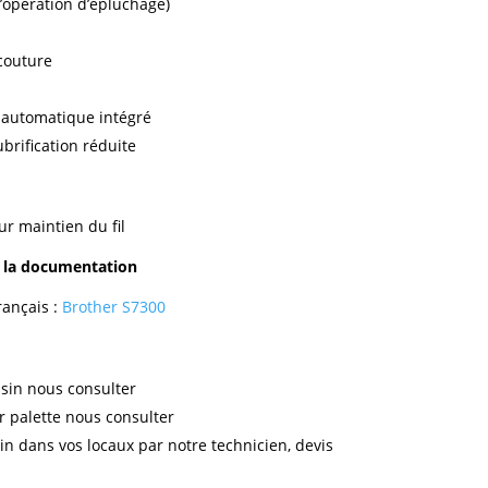
l’opération d’épluchage)
couture
 automatique intégré
ubrification réduite
our maintien du fil
r la documentation
ançais :
Brother S7300
sin nous consulter
r palette nous consulter
in dans vos locaux par notre technicien, devis