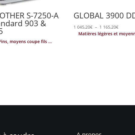
OTHER S-7250-A
GLOBAL 3900 D
andard 903 &
Plage
1 045,20
€
–
1 165,20
€
5
Matières légères et moyen
de
Fins, moyens coupe fils ...
prix :
1
045,20€
à
1
165,20€
A propos