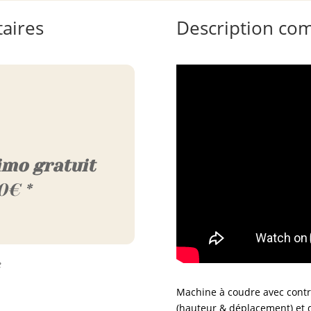
aires
Description co
imo gratuit
0€ *
e
Machine à coudre avec contr
(hauteur & déplacement) et d