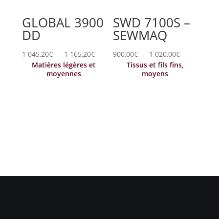
GLOBAL 3900
SWD 7100S –
DD
SEWMAQ
Plage
Plage
1 045,20
€
–
1 165,20
€
900,00
€
–
1 020,00
€
Matières légères et
Tissus et fils fins,
de
de
moyennes
moyens
prix :
prix :
1
900,00€
045,20€
à
à
1
1
020,00€
165,20€