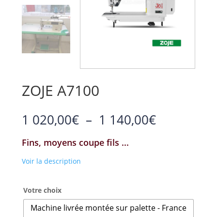
ZOJE A7100
Plage
1 020,00
€
–
1 140,00
€
de
prix :
Fins, moyens coupe fils ...
1
020,00€
Voir la description
à
1
Votre choix
140,00€
Machine livrée montée sur palette - France