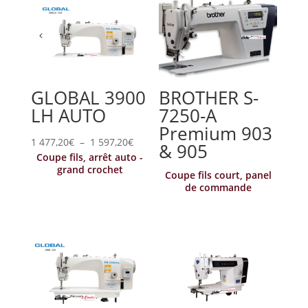
GLOBAL 3900
BROTHER S-
LH AUTO
7250-A
Premium 903
Plage
1 477,20
€
–
1 597,20
€
& 905
Coupe fils, arrêt auto -
de
grand crochet
Coupe fils court, panel
prix :
de commande
1
477,20€
à
1
597,20€