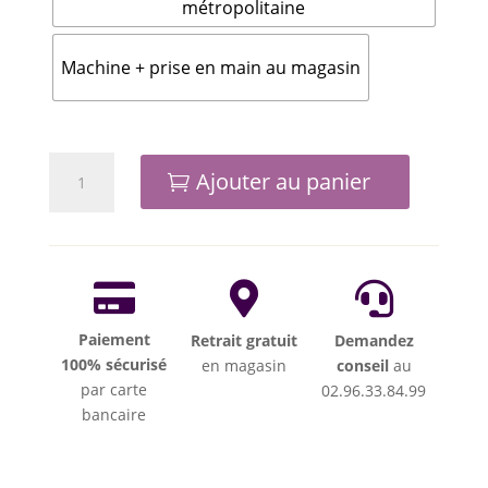
métropolitaine
Machine + prise en main au magasin
quantité
Ajouter au panier
de
ZOJE
A7100



Paiement
Retrait gratuit
Demandez
100% sécurisé
en magasin
conseil
au
par carte
02.96.33.84.99
bancaire