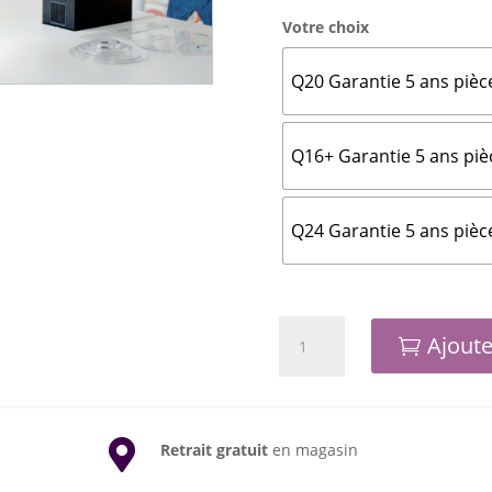
Votre choix
Q20 Garantie 5 ans pièc
Q16+ Garantie 5 ans piè
Q24 Garantie 5 ans pièc
quantité
Ajoute
de
Machines
à
Quilter

Retrait gratuit
en magasin
BERNINA
Q16+