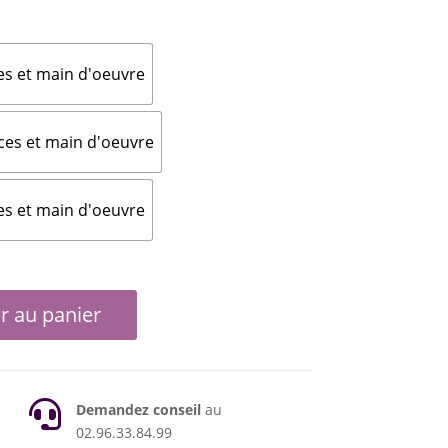
299,00€
à
7
999,00€
es et main d'oeuvre
ces et main d'oeuvre
es et main d'oeuvre
r au panier

Demandez conseil
au
02.96.33.84.99