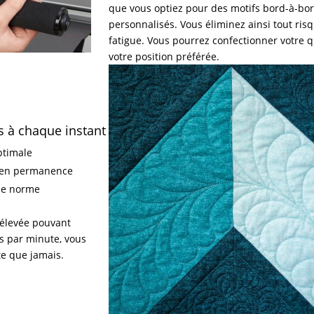
que vous optiez pour des motifs bord-à-bo
personnalisés. Vous éliminez ainsi tout ris
fatigue. Vous pourrez confectionner votre q
votre position préférée.
s à chaque instant
ptimale
s en permanence
lle norme
 élevée pouvant
ts par minute, vous
te que jamais.