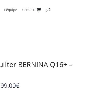
L’équipe
Contact
uilter BERNINA Q16+ –
Plage
999,00
€
de
prix :
6