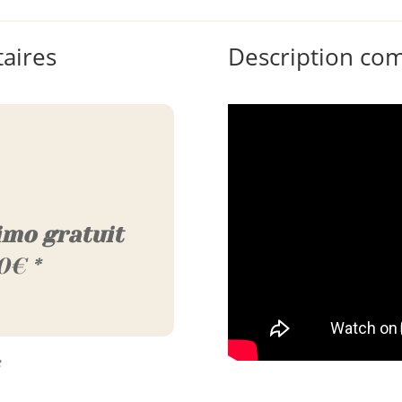
-
Q20
aires
Description co
-
Q24
imo gratuit
0€ *
e